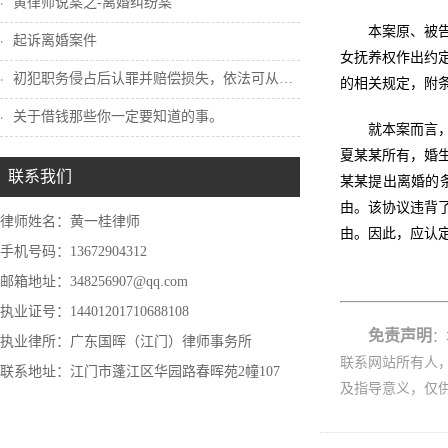
黄律师说案之-离婚纠纷案
本案原、被
起诉离婚案件
女抚养权作出约
初犯职务侵占后认罪并赔偿损失，依法可从轻...
的相关规定，附
关于借钱那些你一定要知道的事。
就本案而言
夏某某所有，婚
联系我们
某某提出离婚的
由。该协议违背
律师姓名：黄一桂律师
由。因此，应认
手机号码：13672904312
邮箱地址：348256907@qq.com
执业证号：14401201710688108
免责声明
：
执业律所：广东国晖（江门）律师事务所
联系网站所有人
联系地址：江门市蓬江区华园路春晖苑2幢107
及指导意义，仅