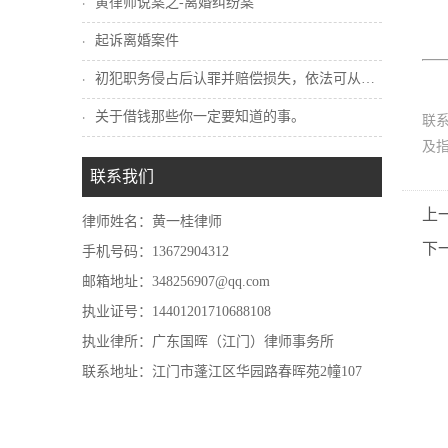
黄律师说案之-离婚纠纷案
起诉离婚案件
初犯职务侵占后认罪并赔偿损失，依法可从轻...
关于借钱那些你一定要知道的事。
联
及
联系我们
上
律师姓名：黄一桂律师
下
手机号码：13672904312
邮箱地址：348256907@qq.com
执业证号：14401201710688108
执业律所：广东国晖（江门）律师事务所
联系地址：江门市蓬江区华园路春晖苑2幢107